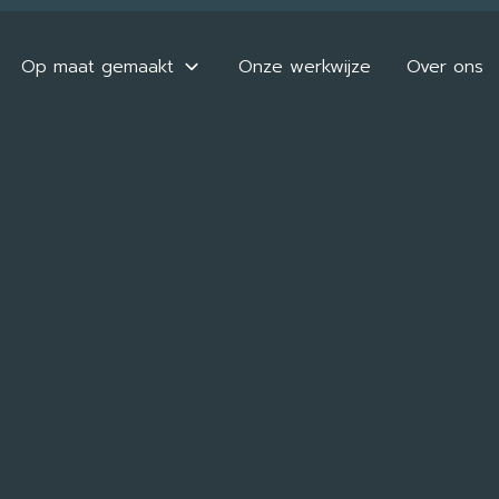
Op maat gemaakt
Onze werkwijze
Over ons
Badkamermeubel
Dressoirs
Cinewall
Buffetkast
Inloopkast
Wasmachinekast
Keukens
Sterrenhemel
Winkelinrichting