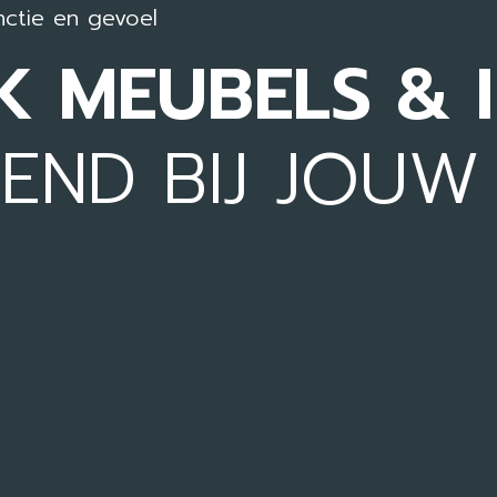
unctie en gevoel
 MEUBELS & I
END BIJ JOUW S