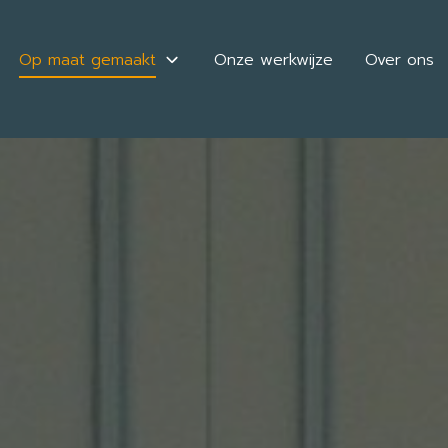
Op maat gemaakt
Onze werkwijze
Over ons
Badkamermeubel
Dressoirs
Cinewall
Buffetkast
Inloopkast
Wasmachinekast
Keukens
Sterrenhemel
Winkelinrichting