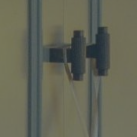
Op maat gemaakt
Onze werkwijze
Over ons